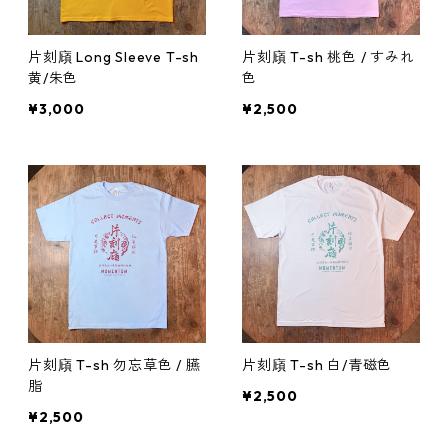
片刻廎 Long Sleeve T-sh
片刻廎 T-sh 桃色 / すみれ
黄/朱色
色
¥3,000
¥2,500
片刻廎 T-sh 勿忘草色 / 臙
片刻廎 T-sh 白/青磁色
脂
¥2,500
¥2,500