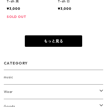
T-sh 黒
T-sh 白
¥3,000
¥3,000
SOLD OUT
もっと見る
CATEGORY
music
Wear
T-SHIRTS
Goods