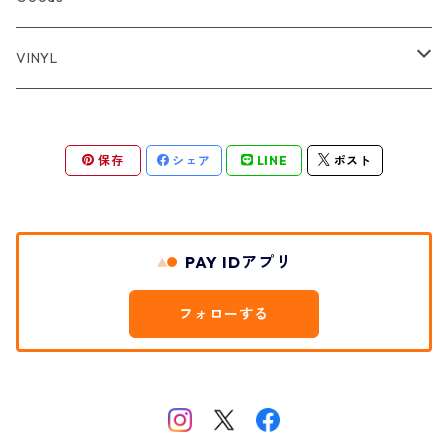
CAP・HAT
Bag
VINYL
Stationery
"7
保存
シェア
LINE
ポスト
Soul / Funk
Equipment
Jazz / Crossover
PAY IDアプリ
フォローする