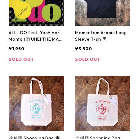
ALL I DO feat. Yoshinori
Momentom Arabic Long
Monta (RYUHEI THE MAN
Sleeve T-sh 黒
45 EDIT) VOCAL / INSTR
¥1,950
¥3,500
UMENTAL 7"
SOLD OUT
SOLD OUT
片刻廎 Shopping Bag 青
片刻廎 Shopping Bag